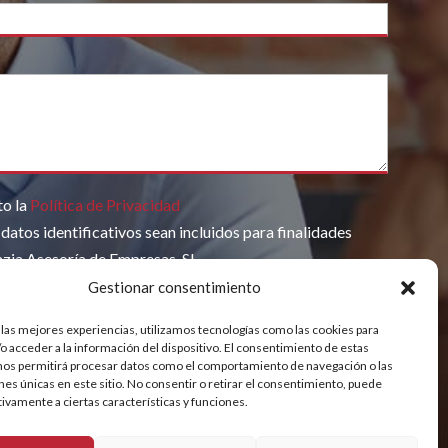
ampo vacío.
to la
Política de Privacidad
datos identificativos sean incluidos para finalidades
nzia Asesoría de Empresas, SL
Gestionar consentimiento
 las mejores experiencias, utilizamos tecnologías como las cookies para
o acceder a la información del dispositivo. El consentimiento de estas
ICA SOBRE PROTECCIÓN DE DATOS
nos permitirá procesar datos como el comportamiento de navegación o las
ones únicas en este sitio. No consentir o retirar el consentimiento, puede
tivamente a ciertas características y funciones.