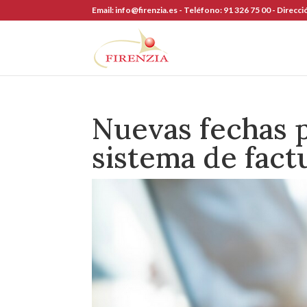
Skip
Email:
info@firenzia.es -
Teléfono:
91 326 75 00 -
Direcci
to
content
Nuevas fechas p
sistema de fact