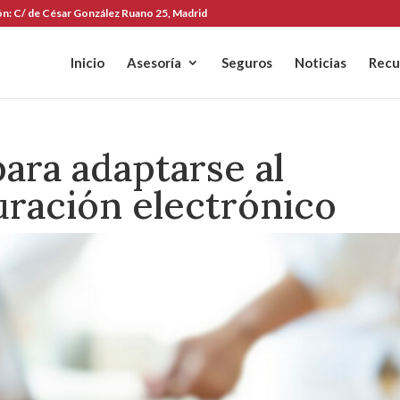
ón:
C/ de César González Ruano 25, Madrid
Inicio
Asesoría
Seguros
Noticias
Recu
ara adaptarse al
uración electrónico