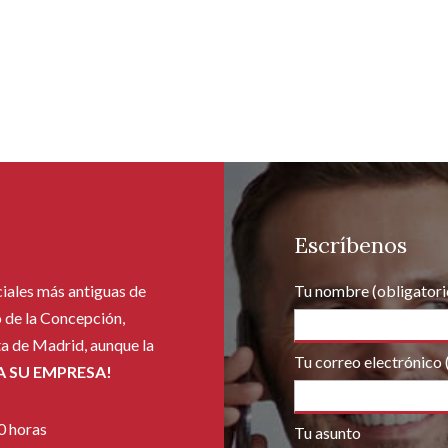
Escríbenos
ciales más antiguas de
Tu nombre (obligatori
 de la Concepción,
ta de Madrid, aunque la
Tu correo electrónico 
 SU EMPRESA!
0 horas
Tu asunto