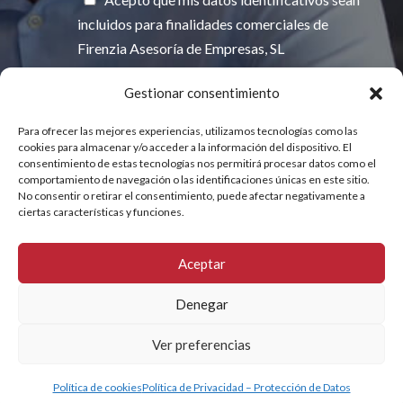
incluidos para finalidades comerciales de
Firenzia Asesoría de Empresas, SL
Gestionar consentimiento
Para ofrecer las mejores experiencias, utilizamos tecnologías como las
INFORMACIÓN BÁSICA SOBRE
PROTECCIÓN DE DATOS
cookies para almacenar y/o acceder a la información del dispositivo. El
consentimiento de estas tecnologías nos permitirá procesar datos como el
comportamiento de navegación o las identificaciones únicas en este sitio.
No consentir o retirar el consentimiento, puede afectar negativamente a
ciertas características y funciones.
Aceptar
Firenzia 2026 © |
Política de Privacidad
–
Política
de Cookies
–
Declaración de Accesibilidad
–
Mapa
Denegar
del sitio
Ver preferencias
Solicita presupuesto o llámanos
Política de cookies
Política de Privacidad – Protección de Datos
Open