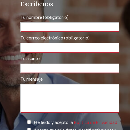
Escríbenos
Tu nombre (obligatorio)
Tu correo electrónico (obligatorio)
Tu asunto
Tu mensaje
Por favor, deja este campo vacío.
He leído y acepto la
Política de Privacidad
Acepto que mis datos identificativos sean