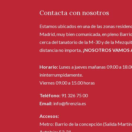
Contacta con nosotros
Estamos ubicados en una de las zonas residen
Madrid, muy bien comunicada, en pleno Barrio
cerca del tanatorio de la M-30 y de la Mezqui
distancia no importa,
¡NOSOTROS VAMOS A
Horario:
Lunes a jueves mañanas 09.00 a 18.0
ininterrumpidamente.
Viernes 09.00 a 15.00 horas
Teléfono:
91 326 75 00
Email:
info@firenzia.es
Accesos:
Metro: Barrio de la concepción (Salida Martíne
Autobús: 53, 21