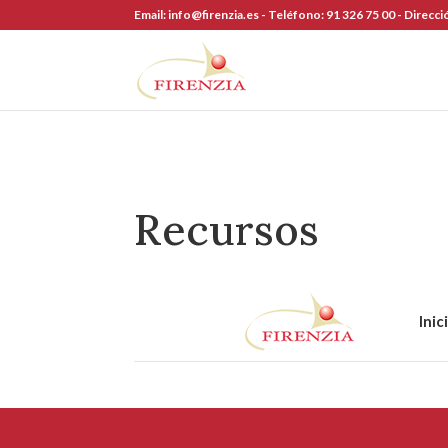
Skip
Email:
info@firenzia.es -
Teléfono:
91 326 75 00 -
Direcci
to
content
Recursos