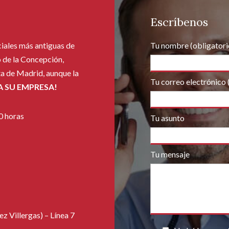
Escríbenos
ciales más antiguas de
Tu nombre (obligatori
 de la Concepción,
ta de Madrid, aunque la
Tu correo electrónico 
 SU EMPRESA!
0 horas
Tu asunto
Tu mensaje
z Villergas) – Línea 7
Por favor, deja este c