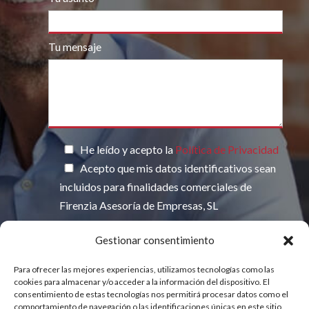
Tu mensaje
Por favor, deja este campo vacío.
He leído y acepto la
Política de Privacidad
Acepto que mis datos identificativos sean
incluidos para finalidades comerciales de
Firenzia Asesoría de Empresas, SL
Gestionar consentimiento
Para ofrecer las mejores experiencias, utilizamos tecnologías como las
INFORMACIÓN BÁSICA SOBRE
PROTECCIÓN DE DATOS
cookies para almacenar y/o acceder a la información del dispositivo. El
consentimiento de estas tecnologías nos permitirá procesar datos como el
comportamiento de navegación o las identificaciones únicas en este sitio.