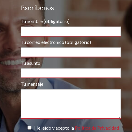
Escríbenos
Tu nombre (obligatorio)
Tu correo electrónico (obligatorio)
Tu asunto
Tu mensaje
Por favor, deja este campo vacío.
He leído y acepto la
Política de Privacidad