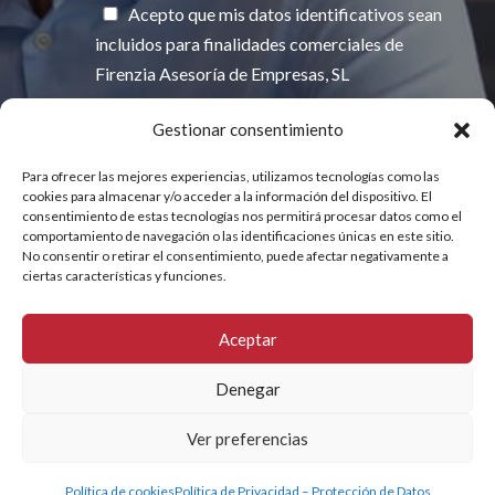
Acepto que mis datos identificativos sean
incluidos para finalidades comerciales de
Firenzia Asesoría de Empresas, SL
Gestionar consentimiento
Para ofrecer las mejores experiencias, utilizamos tecnologías como las
INFORMACIÓN BÁSICA SOBRE
PROTECCIÓN DE DATOS
cookies para almacenar y/o acceder a la información del dispositivo. El
consentimiento de estas tecnologías nos permitirá procesar datos como el
comportamiento de navegación o las identificaciones únicas en este sitio.
No consentir o retirar el consentimiento, puede afectar negativamente a
ciertas características y funciones.
Aceptar
Firenzia 2026 © |
Política de Privacidad
–
Política
de Cookies
–
Declaración de Accesibilidad
–
Mapa
Denegar
del sitio
Ver preferencias
Solicita presupuesto o llámanos
Política de cookies
Política de Privacidad – Protección de Datos