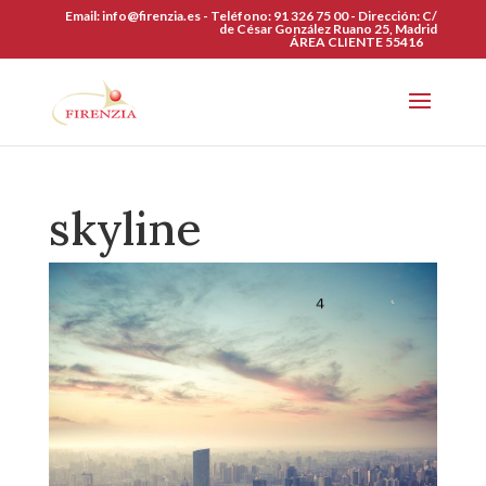
Skip
Email:
info@firenzia.es -
Teléfono:
91 326 75 00 -
Dirección:
C/
to
de César González Ruano 25, Madrid
ÁREA CLIENTE
55416
content
skyline