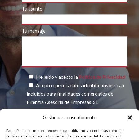
Tu asunto
Tu mensaje
Por favor, deja este campo vacío.
He leído y acepto la
Política de Privacidad
Acepto que mis datos identificativos sean
incluidos para finalidades comerciales de
Firenzia Asesoría de Empresas, SL
Gestionar consentimiento
Para ofrecer las mejores experiencias, utilizamos tecnologías como las
INFORMACIÓN BÁSICA SOBRE
PROTECCIÓN DE DATOS
cookies para almacenar y/o acceder a la información del dispositivo. El